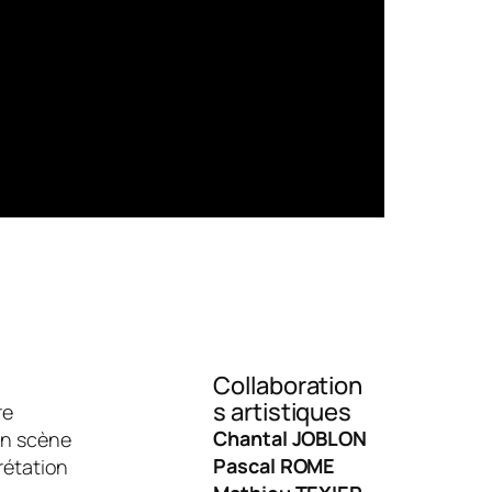
s
Collaboration
s artistiques
re
Chantal JOBLON
en scène
Pascal ROME
rétation