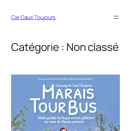
Aller
au
Cie Caus'Toujours
contenu
Catégorie :
Non classé