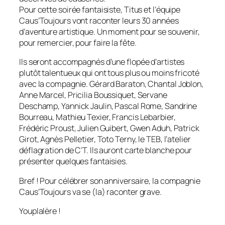
Pour cette soirée fantaisiste, Titus et l’équipe
Caus’Toujours vont raconter leurs 30 années
d’aventure artistique. Un moment pour se souvenir,
pour remercier, pour faire la fête.
Ils seront accompagnés d’une flopée d’artistes
plutôt talentueux qui ont tous plus ou moins fricoté
avec la compagnie. Gérard Baraton, Chantal Joblon,
Anne Marcel, Pricilia Boussiquet, Servane
Deschamp, Yannick Jaulin, Pascal Rome, Sandrine
Bourreau, Mathieu Texier, Francis Lebarbier,
Frédéric Proust, Julien Guibert, Gwen Aduh, Patrick
Girot, Agnès Pelletier, Toto Terny, le TEB, l’atelier
déflagration de C’T. Ils auront carte blanche pour
présenter quelques fantaisies.
Bref ! Pour célébrer son anniversaire, la compagnie
Caus’Toujours va se (la) raconter grave.
Youplalère !